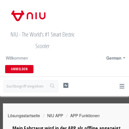
NIU - The World's #1 Smart Electric
Scooter
Willkommen
German
ANMELDEN
Lösungsstartseite
NIU APP
APP Funktionen
Mein Fahrzeug wird in der APP als offline angezeigt.