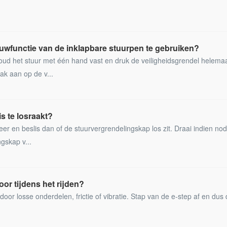
ouwfunctie van de inklapbare stuurpen te gebruiken?
ud het stuur met één hand vast en druk de veiligheidsgrendel helema
k aan op de v...
s te losraakt?
er en beslis dan of de stuurvergrendelingskap los zit. Draai indien nod
gskap v...
oor tijdens het rijden?
oor losse onderdelen, frictie of vibratie. Stap van de e-step af en dus