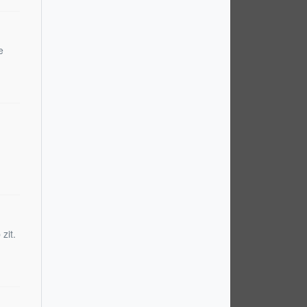
e
zit.