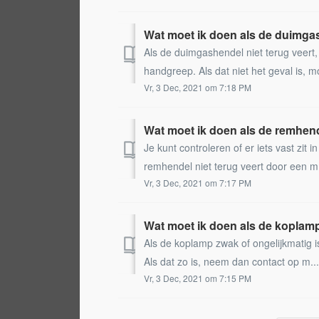
Wat moet ik doen als de duimgas
Als de duimgashendel niet terug veert,
handgreep. Als dat niet het geval is, mo
Vr, 3 Dec, 2021 om 7:18 PM
Wat moet ik doen als de remhend
Je kunt controleren of er iets vast zit i
remhendel niet terug veert door een m.
Vr, 3 Dec, 2021 om 7:17 PM
Wat moet ik doen als de koplamp
Als de koplamp zwak of ongelijkmatig is 
Als dat zo is, neem dan contact op m..
Vr, 3 Dec, 2021 om 7:15 PM