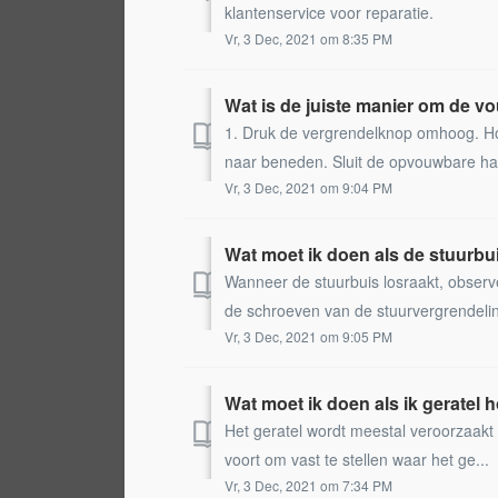
klantenservice voor reparatie.
Vr, 3 Dec, 2021 om 8:35 PM
Wat is de juiste manier om de v
1. Druk de vergrendelknop omhoog. Ho
naar beneden. Sluit de opvouwbare haa
Vr, 3 Dec, 2021 om 9:04 PM
Wat moet ik doen als de stuurbui
Wanneer de stuurbuis losraakt, observe
de schroeven van de stuurvergrendelin
Vr, 3 Dec, 2021 om 9:05 PM
Wat moet ik doen als ik geratel h
Het geratel wordt meestal veroorzaakt d
voort om vast te stellen waar het ge...
Vr, 3 Dec, 2021 om 7:34 PM