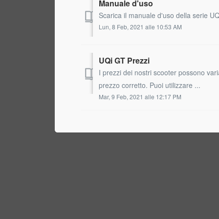
Manuale d'uso
Scarica il manuale d'uso della serie UQ
Lun, 8 Feb, 2021 alle 10:53 AM
UQi GT Prezzi
I prezzi dei nostri scooter possono vari
prezzo corretto. Puoi utilizzare ...
Mar, 9 Feb, 2021 alle 12:17 PM