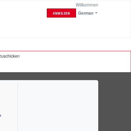
Willkommen
German
ANMELDEN
bzuschicken
n