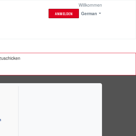
Willkommen
German
ANMELDEN
bzuschicken
n