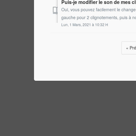
Puis-je modifier le son de mes 
Oui, vous pouvez facilement le changer!
gauche pour 2 clignotements, puis à no
Lun, 1 Mars, 2021 à 10:32 H
« Pr