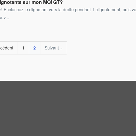
clignotants sur mon MQi GT?
 Enclencez le clignotant vers la droite pendant 1 clignotement, puis ve
uv...
écédent
1
2
Suivant »