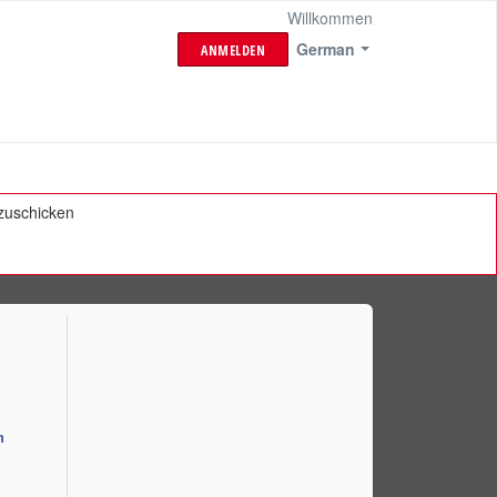
Willkommen
German
ANMELDEN
bzuschicken
n